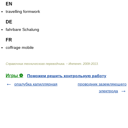
EN
travelling formwork
DE
fahrbare Schalung
FR
coffrage mobile
Справочник технического переводчика. – Интент
.
2009-2013
.
Игры ⚽
Поможем решить контрольную работу
опалубка капиллярная
проводник заземляющего
электрода