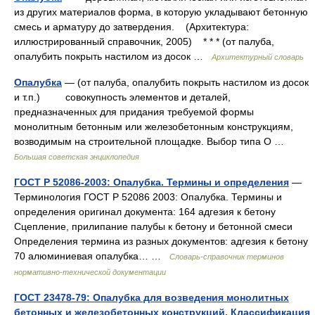
из других материалов форма, в которую укладывают бетонную
смесь и арматуру до затвердения. (Архитектура:
иллюстрированный справочник, 2005) * * * (от палуба,
опалубить покрыть настилом из досок …
Архитектурный словарь
Опалубка
— (от палуба, опалубить покрыть настилом из досок
и т.п.) совокупность элементов и деталей,
предназначенных для придания требуемой формы
монолитным бетонным или железобетонным конструкциям,
возводимым на строительной площадке. Выбор типа О …
Большая советская энциклопедия
ГОСТ Р 52086-2003: Опалубка. Термины и определения
—
Терминология ГОСТ Р 52086 2003: Опалубка. Термины и
определения оригинал документа: 164 адгезия к бетону
Сцепление, прилипание палубы к бетону и бетонной смеси
Определения термина из разных документов: адгезия к бетону
70 алюминиевая опалубка… …
Словарь-справочник терминов
нормативно-технической документации
ГОСТ 23478-79: Опалубка для возведения монолитных
бетонных и железобетонных конструкций. Классификация