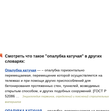
Смотреть что такое "опалубка катучая" в других
словарях:
Опалубка катучая
— – опалубка горизонтально
перемещаемая, перемещение которой осуществляется на
тележках и при помощи других приспособлений для
бетонирования протяженных стен, туннелей, возводимых
открытым способом, и других подобных сооружений. [ГОСТ Р
52086 …
Энциклопедия терминов, определений и пояснений строительных
материалов
ОПАЛУБКА КАТУЧАЯ
— опалубка, перемещаемая на роликах